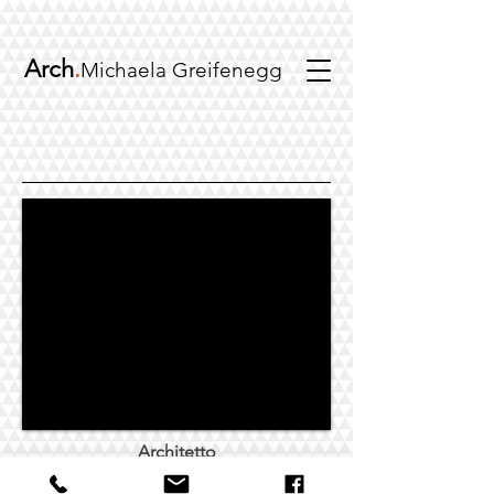
Arch
.
Michaela Greifenegg
Architetto
ristrutturazioni appartamenti I
risanamenti energetici I interiori design